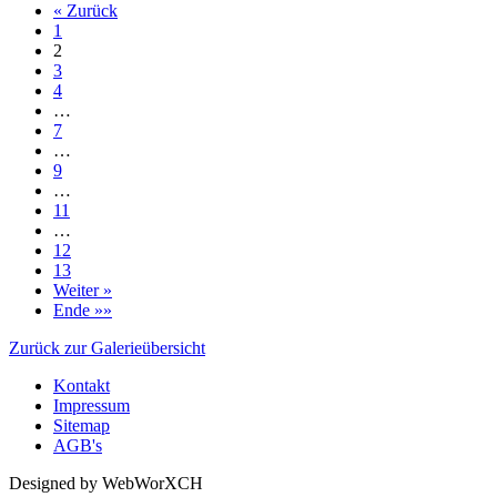
« Zurück
1
2
3
4
…
7
…
9
…
11
…
12
13
Weiter »
Ende »»
Zurück zur Galerieübersicht
Kontakt
Impressum
Sitemap
AGB's
Designed by WebWorXCH