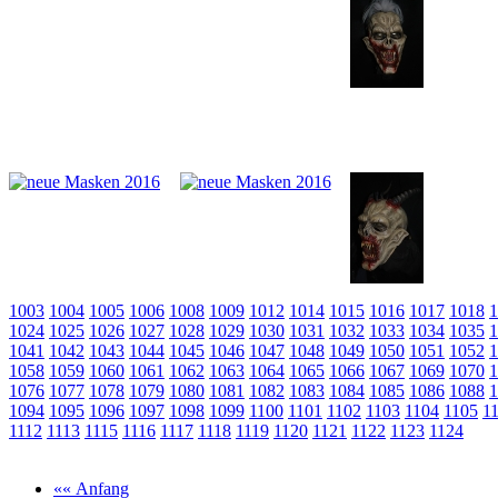
1003
1004
1005
1006
1008
1009
1012
1014
1015
1016
1017
1018
1
1024
1025
1026
1027
1028
1029
1030
1031
1032
1033
1034
1035
1
1041
1042
1043
1044
1045
1046
1047
1048
1049
1050
1051
1052
1
1058
1059
1060
1061
1062
1063
1064
1065
1066
1067
1069
1070
1
1076
1077
1078
1079
1080
1081
1082
1083
1084
1085
1086
1088
1
1094
1095
1096
1097
1098
1099
1100
1101
1102
1103
1104
1105
1
1112
1113
1115
1116
1117
1118
1119
1120
1121
1122
1123
1124
«« Anfang